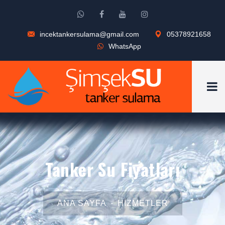
incektankersulama@gmail.com
05378921658
WhatsApp
Tanker Su Fiyatları
ANA SAYFA
HIZMETLER