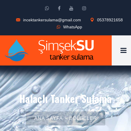
incektankersulama@gmail.com
05378921658
WhatsApp
Halaçlı Tanker Sulama
ANA SAYFA
BÖLGELER