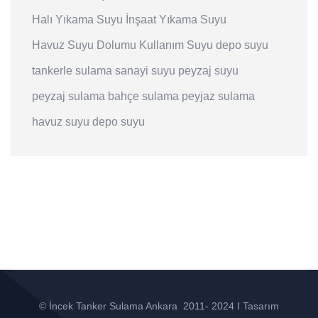
Halı Yıkama Suyu
İnşaat Yıkama Suyu
Havuz Suyu Dolumu
Kullanım Suyu
depo suyu
tankerle sulama
sanayi suyu
peyzaj suyu
peyzaj sulama
bahçe sulama
peyjaz sulama
havuz suyu
depo suyu
© İncek Tanker Sulama Ankara 2011- 2024 I Tasarım